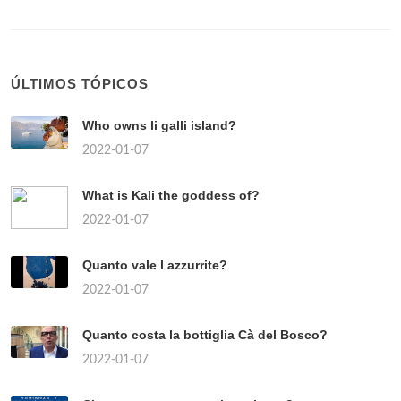
ÚLTIMOS TÓPICOS
Who owns li galli island?
2022-01-07
What is Kali the goddess of?
2022-01-07
Quanto vale l azzurrite?
2022-01-07
Quanto costa la bottiglia Cà del Bosco?
2022-01-07