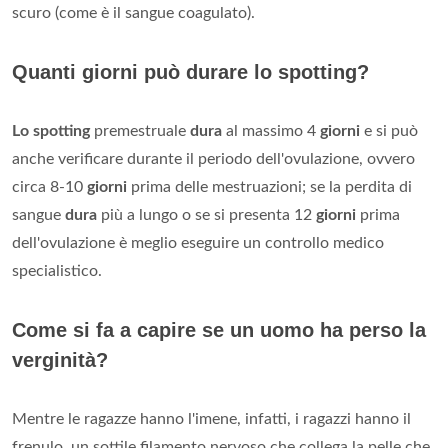
scuro (come è il sangue coagulato).
Quanti giorni può durare lo spotting?
Lo spotting
premestruale
dura
al massimo 4
giorni
e si può
anche verificare durante il periodo dell'ovulazione, ovvero
circa 8-10
giorni
prima delle mestruazioni; se la perdita di
sangue
dura
più a lungo o se si presenta 12
giorni
prima
dell'ovulazione è meglio eseguire un controllo medico
specialistico.
Come si fa a capire se un uomo ha perso la
verginità?
Mentre le ragazze hanno l'imene, infatti, i ragazzi hanno il
frenulo, un sottile filamento nervoso che collega la pelle che