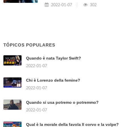
2022-01-07
302
TÓPICOS POPULARES
Quando è nata Taylor Swift?
2022-01-07
Chi è Lorenzo della femine?
2022-01-07
Quando si usa potremo o potremmo?
2022-01-07
Qual è la morale della favola Il corvo e la volpe?