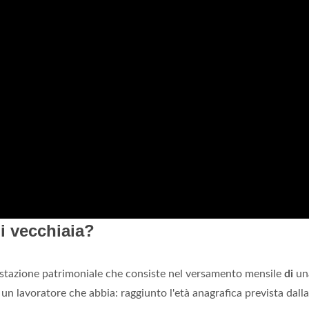
i vecchiaia?
estazione patrimoniale che consiste nel versamento mensile
di
un
un lavoratore che abbia: raggiunto l'età anagrafica prevista dalla