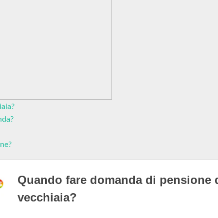
iaia?
nda?
one?
Quando fare domanda di pensione 
vecchiaia?