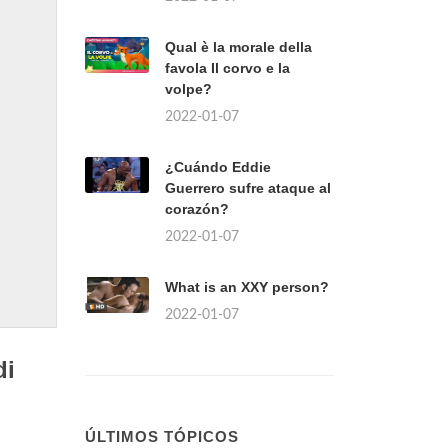
Qual è la morale della
favola Il corvo e la
volpe?
2022-01-07
¿Cuándo Eddie
Guerrero sufre ataque al
corazón?
2022-01-07
What is an XXY person?
2022-01-07
di
ÚLTIMOS TÓPICOS