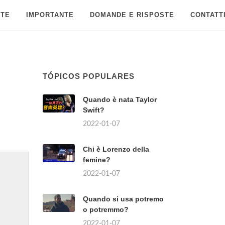
 TE
IMPORTANTE
DOMANDE E RISPOSTE
CONTATT
TÓPICOS POPULARES
Quando è nata Taylor
Swift?
2022-01-07
Chi è Lorenzo della
femine?
2022-01-07
Quando si usa potremo
o potremmo?
2022-01-07