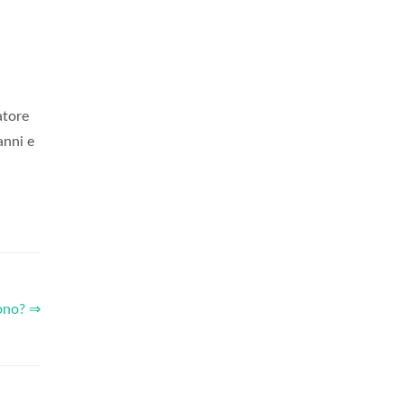
atore
anni e
tono? ⇒