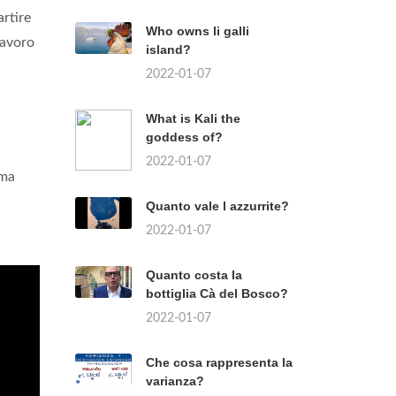
rtire
Who owns li galli
avoro
island?
2022-01-07
What is Kali the
goddess of?
2022-01-07
 ma
Quanto vale l azzurrite?
2022-01-07
Quanto costa la
bottiglia Cà del Bosco?
2022-01-07
Che cosa rappresenta la
varianza?