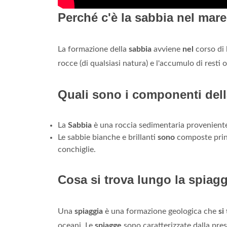
Perché c'è la sabbia nel mar
La formazione della
sabbia
avviene
nel
corso di 
rocce (di qualsiasi natura) e l'accumulo di resti o
Quali sono i componenti del
La
Sabbia
è una roccia sedimentaria proveniente
Le sabbie bianche e brillanti
sono
composte prin
conchiglie.
Cosa si trova lungo la spiag
Una
spiaggia
è una formazione geologica che
si
oceani. Le
spiagge
sono caratterizzate dalla pres