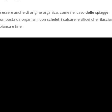
o essere anche
di
origine organica, come nel caso
delle spiagge
i composta da organismi con scheletri calcarei e silicei che rilascia
bianca e fine.