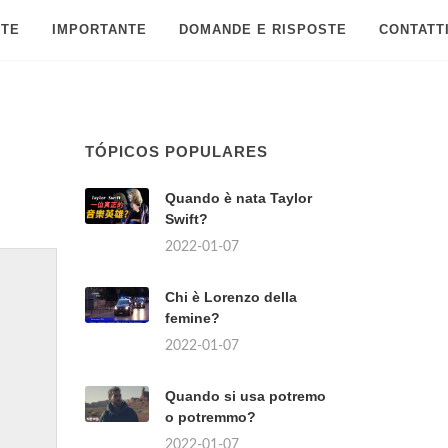
 TE
IMPORTANTE
DOMANDE E RISPOSTE
CONTATT
TÓPICOS POPULARES
Quando è nata Taylor
Swift?
2022-01-07
Chi è Lorenzo della
femine?
2022-01-07
Quando si usa potremo
o potremmo?
2022-01-07