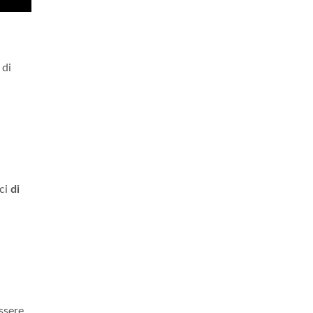
 di
ici
di
ssere