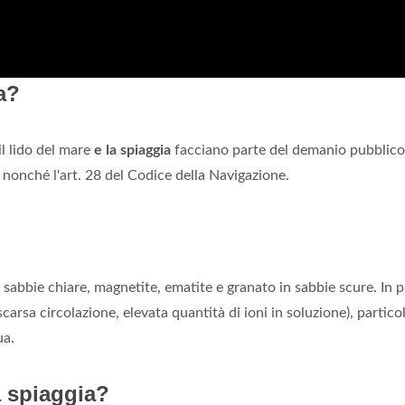
a?
il lido del mare
e la spiaggia
facciano parte del demanio pubblico,
 nonché l'art. 28 del Codice della Navigazione.
 sabbie chiare, magnetite, ematite e granato in sabbie scure. In p
arsa circolazione, elevata quantità di ioni in soluzione), particol
ua.
a spiaggia?