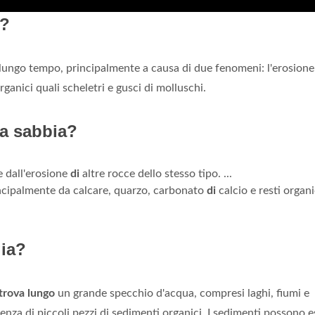
e?
lungo tempo, principalmente a causa di due fenomeni: l'erosione
rganici quali scheletri e gusci di molluschi.
la sabbia?
 dall'erosione
di
altre rocce dello stesso tipo. ...
cipalmente da calcare, quarzo, carbonato
di
calcio e resti organ
gia?
 trova lungo
un grande specchio d'acqua, compresi laghi, fiumi e
enza di piccoli pezzi di sedimenti organici. I sedimenti possono e