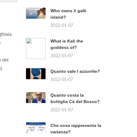
Who owns li galli
island?
2022-01-07
ghiaia
What is Kali the
e
goddess of?
2022-01-07
o del
).
Quanto vale l azzurrite?
2022-01-07
Quanto costa la
bottiglia Cà del Bosco?
2022-01-07
Che cosa rappresenta la
varianza?