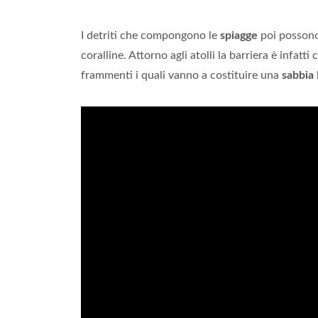
I detriti che compongono le
spiagge
poi posson
coralline. Attorno agli atolli la barriera è infatt
frammenti i quali vanno a costituire una
sabbia