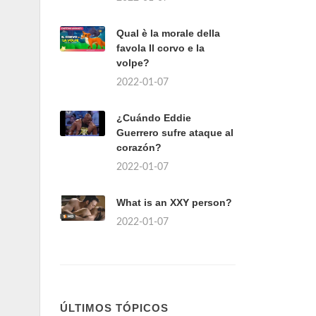
Qual è la morale della
favola Il corvo e la
volpe?
2022-01-07
¿Cuándo Eddie
Guerrero sufre ataque al
corazón?
2022-01-07
What is an XXY person?
2022-01-07
ÚLTIMOS TÓPICOS