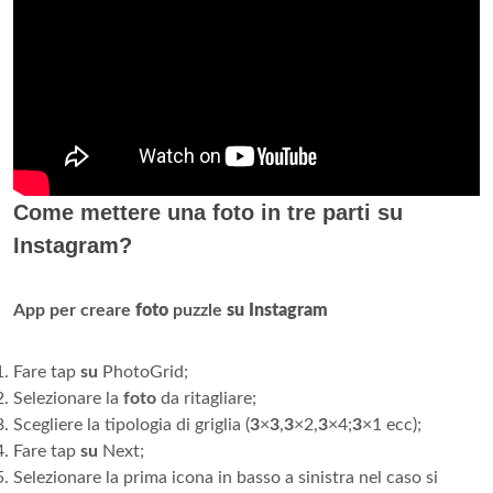
Come mettere una foto in tre parti su
Instagram?
App per creare
foto
puzzle
su Instagram
Fare tap
su
PhotoGrid;
Selezionare la
foto
da ritagliare;
Scegliere la tipologia di griglia (
3
×
3
,
3
×2,
3
×4;
3
×1 ecc);
Fare tap
su
Next;
Selezionare la prima icona in basso a sinistra nel caso si