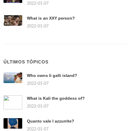
2022-01-07
What is an XXY person?
2022-01-07
ÚLTIMOS TÓPICOS
Who owns li galli island?
2022-01-07
What is Kali the goddess of?
2022-01-07
Quanto vale l azzurrite?
2022-01-07