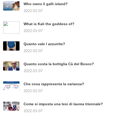
Who owns li galli island?
2022-01-07
What is Kali the goddess of?
2022-01-07
Quanto vale l azzurrite?
2022-01-07
Quanto costa la bottiglia Cà del Bosco?
2022-01-07
Che cosa rappresenta la varianza?
2022-01-07
Come si imposta una tesi di laurea triennale?
2022-01-07