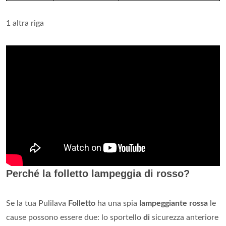
1 altra riga
Perché la folletto lampeggia di rosso?
Se la tua Pulilava
Folletto
ha una spia
lampeggiante rossa
le
cause possono essere due: lo sportello
di
sicurezza anteriore