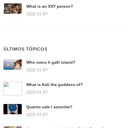
What is an XXY person?
2022-01-07
ÚLTIMOS TÓPICOS
Who owns li galli island?
2022-01-07
What is Kali the goddess of?
2022-01-07
Quanto vale l azzurrite?
2022-01-07