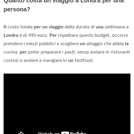
Quanto costa un viaggio a Londra per una
persona?
Il
costo totale
per un viaggio
della durata di
una
settimana a
Londra
è di 490 euro.
Per
rispettare questo budget, occorre
prendere i mezzi pubblici e scegliere
un
alloggio che abbia
la
cucina,
per
poter preparare i pasti, senza andare in ristoranti
costosi o andare a mangiare in
un
fastfood.