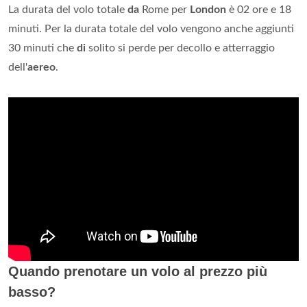
La durata del volo totale
da
Rome per
London
è 02 ore e 18
minuti. Per la durata totale del volo vengono anche aggiunti
30 minuti che
di
solito si perde per decollo e atterraggio
dell'
aereo
.
Quando prenotare un volo al prezzo più
basso?