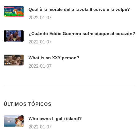
Qual è la morale della favola Il corvo e la volpe?
2022-01-07
¿Cuándo Eddie Guerrero sufre ataque al corazón?
2022-01-07
What is an XXY person?
2022-01-07
ÚLTIMOS TÓPICOS
Who owns li galli island?
2022-01-07