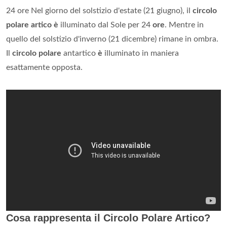
24 ore Nel giorno del solstizio d'estate (21 giugno), il
circolo
polare artico è
illuminato dal Sole per 24
ore
. Mentre in
quello del solstizio d'inverno (21 dicembre) rimane in ombra.
Il
circolo polare
antartico
è
illuminato in maniera
esattamente opposta.
Cosa rappresenta il Circolo Polare Artico?