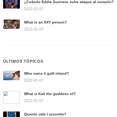
¿Cuándo Eddie Guerrero sufre ataque al corazón?
2022-01-07
What is an XXY person?
2022-01-07
ÚLTIMOS TÓPICOS
Who owns li galli island?
2022-01-07
What is Kali the goddess of?
2022-01-07
Quanto vale l azzurrite?