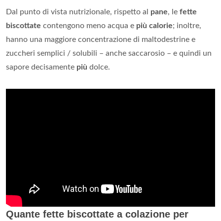
Dal punto di vista nutrizionale, rispetto al
pane
, le
fette
biscottate
contengono meno acqua e
più calorie
; inoltre,
hanno una maggiore concentrazione di maltodestrine e
zuccheri semplici / solubili – anche saccarosio – e quindi un
sapore decisamente
più
dolce.
Quante fette biscottate a colazione per