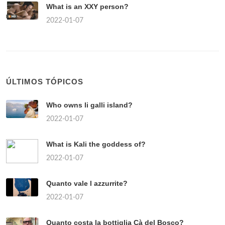
What is an XXY person?
2022-01-07
ÚLTIMOS TÓPICOS
Who owns li galli island?
2022-01-07
What is Kali the goddess of?
2022-01-07
Quanto vale l azzurrite?
2022-01-07
Quanto costa la bottiglia Cà del Bosco?