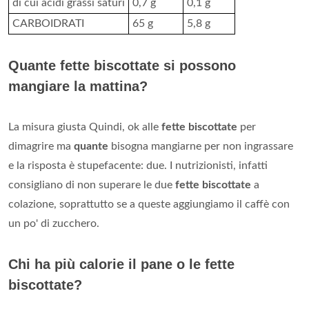
di cui acidi grassi saturi
0,7 g
0,1 g
CARBOIDRATI
65 g
5,8 g
Quante fette biscottate si possono
mangiare la mattina?
La misura giusta Quindi, ok alle
fette biscottate
per
dimagrire ma
quante
bisogna mangiarne per non ingrassare
e la risposta è stupefacente: due. I nutrizionisti, infatti
consigliano di non superare le due
fette biscottate
a
colazione, soprattutto se a queste aggiungiamo il caffè con
un po' di zucchero.
Chi ha più calorie il pane o le fette
biscottate?