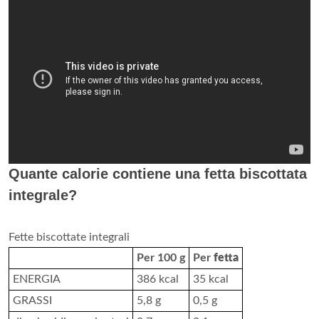
Quante calorie contiene una fetta biscottata
integrale?
Fette biscottate integrali
Per 100 g
Per
fetta
ENERGIA
386 kcal
35 kcal
GRASSI
5,8 g
0,5 g