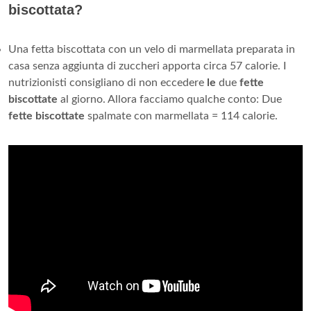
biscottata?
Una fetta biscottata con un velo di marmellata preparata in
casa senza aggiunta di zuccheri apporta circa 57 calorie. I
nutrizionisti consigliano di non eccedere
le
due
fette
biscottate
al giorno. Allora facciamo qualche conto: Due
fette biscottate
spalmate con marmellata = 114 calorie.