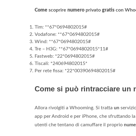
Come
scoprire
numero
privato
gratis
con Who
Tim: **67*0694802015#
Vodafone: **67*0694802015#
Wind: **67*0694802015#
Tre – H3G: **67*0694802015*11#
Fastweb: *22*0694802015#
Tiscali: *240694802015*
Per rete fissa: *22*00390694802015#
Come si può rintracciare un 
Allora rivolgiti a Whooming. Si tratta
un
servizio
app per Android e per iPhone, che sfruttando la te
utenti che tentano di camuffare il proprio
nume