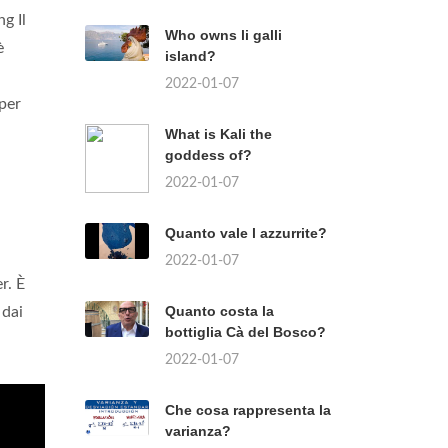
g Il
Who owns li galli
è
island?
2022-01-07
per
What is Kali the
goddess of?
2022-01-07
Quanto vale l azzurrite?
2022-01-07
r. È
Quanto costa la
 dai
bottiglia Cà del Bosco?
2022-01-07
Che cosa rappresenta la
varianza?