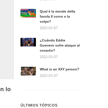
Qual è la morale della
favola Il corvo e la
volpe?
2022-01-07
¿Cuándo Eddie
Guerrero sufre ataque al
corazón?
2022-01-07
What is an XXY person?
2022-01-07
n lo
ÚLTIMOS TÓPICOS