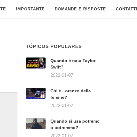
 TE
IMPORTANTE
DOMANDE E RISPOSTE
CONTATT
TÓPICOS POPULARES
Quando è nata Taylor
Swift?
2022-01-07
Chi è Lorenzo della
femine?
2022-01-07
Quando si usa potremo
o potremmo?
2022-01-07