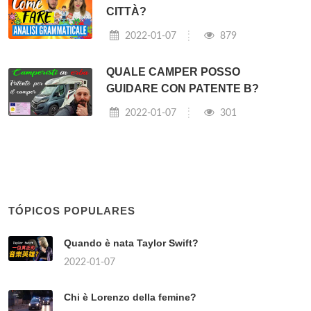
CITTÀ?
2022-01-07
879
QUALE CAMPER POSSO
GUIDARE CON PATENTE B?
2022-01-07
301
TÓPICOS POPULARES
Quando è nata Taylor Swift?
2022-01-07
Chi è Lorenzo della femine?