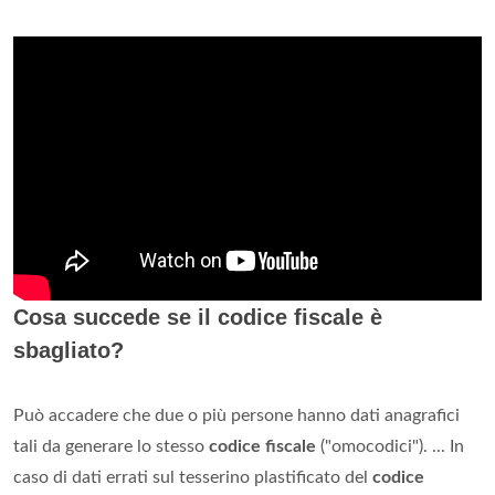
Cosa succede se il codice fiscale è
sbagliato?
Può accadere che due o più persone hanno dati anagrafici
tali da generare lo stesso
codice fiscale
("omocodici"). ... In
caso di dati errati sul tesserino plastificato del
codice