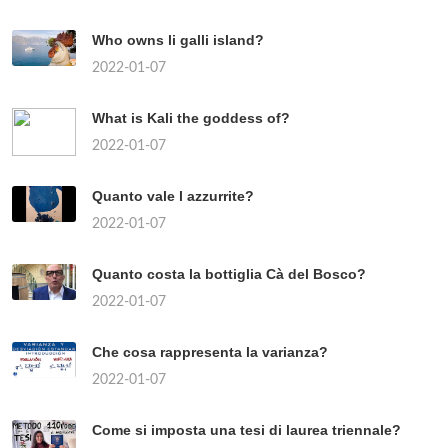
Who owns li galli island?
2022-01-07
What is Kali the goddess of?
2022-01-07
Quanto vale l azzurrite?
2022-01-07
Quanto costa la bottiglia Cà del Bosco?
2022-01-07
Che cosa rappresenta la varianza?
2022-01-07
Come si imposta una tesi di laurea triennale?