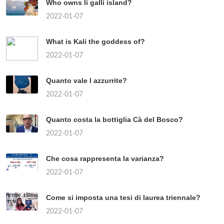
Who owns li galli island?
2022-01-07
What is Kali the goddess of?
2022-01-07
Quanto vale l azzurrite?
2022-01-07
Quanto costa la bottiglia Cà del Bosco?
2022-01-07
Che cosa rappresenta la varianza?
2022-01-07
Come si imposta una tesi di laurea triennale?
2022-01-07