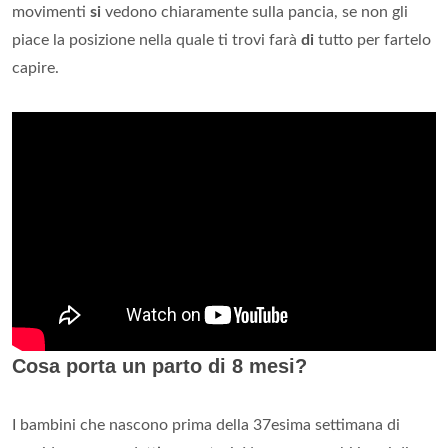
movimenti
si
vedono chiaramente sulla pancia, se non gli
piace la posizione nella quale ti trovi farà
di
tutto per fartelo
capire.
Cosa porta un parto di 8 mesi?
I bambini che nascono prima della 37esima settimana di