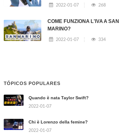
2022-01-07
268
COME FUNZIONA L'IVA A SAN
MARINO?
2022-01-07
334
TÓPICOS POPULARES
Quando è nata Taylor Swift?
2022-01-07
Chi è Lorenzo della femine?
2022-01-07