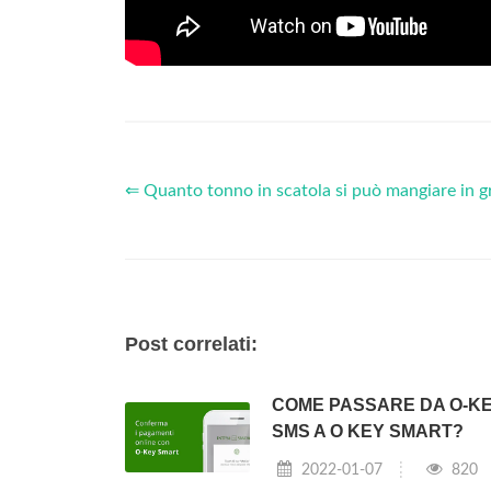
⇐ Quanto tonno in scatola si può mangiare in g
Post correlati:
COME PASSARE DA O-K
SMS A O KEY SMART?
2022-01-07
820