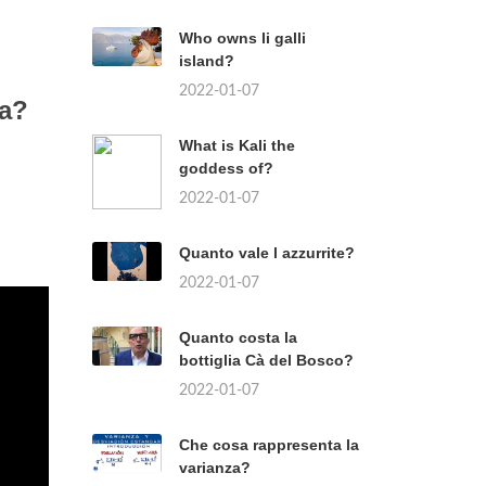
a
Who owns li galli
island?
2022-01-07
ga?
What is Kali the
goddess of?
2022-01-07
Quanto vale l azzurrite?
2022-01-07
Quanto costa la
bottiglia Cà del Bosco?
2022-01-07
Che cosa rappresenta la
varianza?