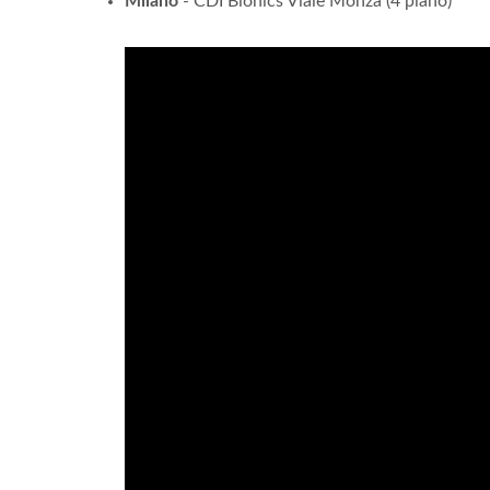
Milano
- CDI Bionics Viale Monza (4 piano)