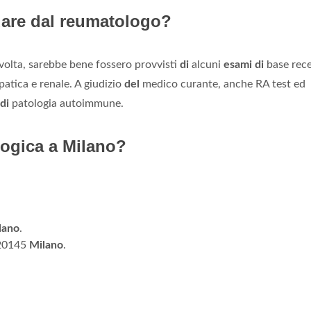
dare dal reumatologo?
volta, sarebbe bene fossero provvisti
di
alcuni
esami di
base rece
tica e renale. A giudizio
del
medico curante, anche RA test ed
di
patologia autoimmune.
logica a Milano?
lano
.
- 20145
Milano
.