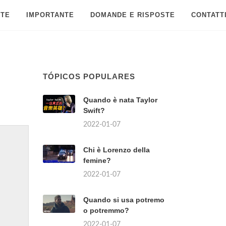
 TE
IMPORTANTE
DOMANDE E RISPOSTE
CONTATT
TÓPICOS POPULARES
Quando è nata Taylor
Swift?
2022-01-07
Chi è Lorenzo della
femine?
2022-01-07
Quando si usa potremo
o potremmo?
2022-01-07