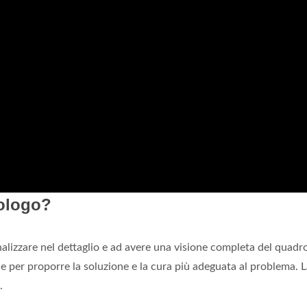
tologo?
nalizzare nel dettaglio e ad avere una visione completa del quadr
ie per proporre la soluzione e la cura più adeguata al problema. 
.