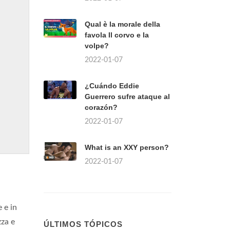
Qual è la morale della
favola Il corvo e la
volpe?
2022-01-07
¿Cuándo Eddie
Guerrero sufre ataque al
corazón?
2022-01-07
What is an XXY person?
2022-01-07
 e in
zza e
ÚLTIMOS TÓPICOS