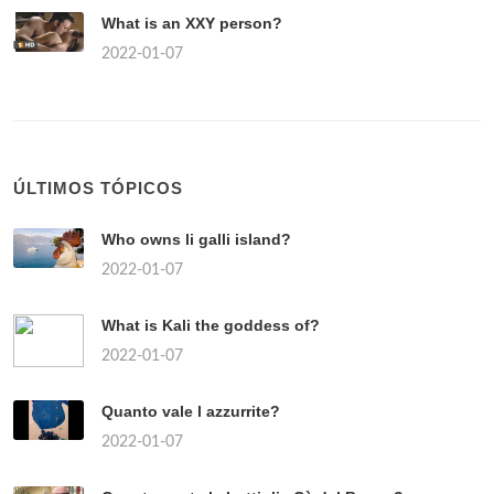
What is an XXY person?
2022-01-07
ÚLTIMOS TÓPICOS
Who owns li galli island?
2022-01-07
What is Kali the goddess of?
2022-01-07
Quanto vale l azzurrite?
2022-01-07