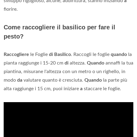
sviluppo rigoglioso, alcune, addirittura, stanno iniziando
a
fiorire.
Come raccogliere il basilico per fare il
pesto?
Raccogliere
le Foglie
di Basilico
. Raccogli le foglie
quando
la
pianta raggiunge i 15-20 cm
di
altezza.
Quando
annaffi la tua
piantina, misurane l'altezza con un metro o un righello, in
modo
da
valutare quanto è cresciuta.
Quando
la parte più
alta raggiunge i 15 cm, puoi iniziare
a
staccare le foglie.