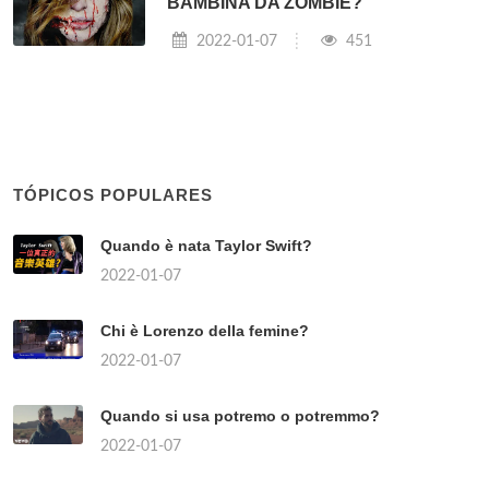
BAMBINA DA ZOMBIE?
2022-01-07
451
TÓPICOS POPULARES
Quando è nata Taylor Swift?
2022-01-07
Chi è Lorenzo della femine?
2022-01-07
Quando si usa potremo o potremmo?
2022-01-07