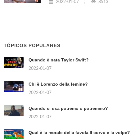
2022-01-07
8513
TÓPICOS POPULARES
Quando è nata Taylor Swift?
2022-01-07
Chi è Lorenzo della femine?
2022-01-07
Quando si usa potremo o potremmo?
2022-01-07
Qual è la morale della favola Il corvo e la volpe?