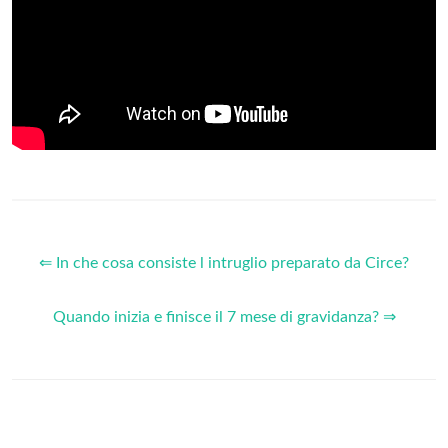
⇐ In che cosa consiste l intruglio preparato da Circe?
Quando inizia e finisce il 7 mese di gravidanza? ⇒