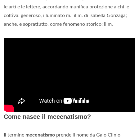
le arti e le lettere, accordando munifica protezione a chi le
coltiva: generoso, illuminato m.; il m. di Isabella Gonzaga;
anche, e soprattutto, come fenomeno storico: il m.
Come nasce il mecenatismo?
Il termine
mecenatismo
prende il nome da Gaio Cilnio