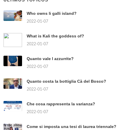
Who owns li galli island?
2022-01-07
What is Kali the goddess of?
2022-01-07
Quanto vale l azzurrite?
2022-01-07
Quanto costa la bottiglia Cà del Bosco?
2022-01-07
Che cosa rappresenta la varianza?
2022-01-07
Come si imposta una tesi di laurea triennale?