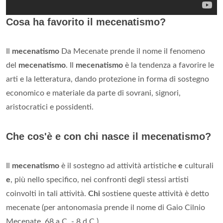
Cosa ha favorito il mecenatismo?
Il
mecenatismo
Da Mecenate prende il nome il fenomeno
del
mecenatismo
. Il
mecenatismo
è la tendenza a favorire le
arti e la letteratura, dando protezione in forma di sostegno
economico e materiale da parte di sovrani, signori,
aristocratici e possidenti.
Che cos'è e con chi nasce il mecenatismo?
Il
mecenatismo
è il sostegno ad attività artistiche
e
culturali
e
, più nello specifico, nei confronti degli stessi artisti
coinvolti in tali attività.
Chi
sostiene queste attività è detto
mecenate (per antonomasia prende il nome di Gaio Cilnio
Mecenate, 68 a.C. - 8 d.C.).