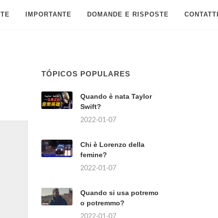
 TE
IMPORTANTE
DOMANDE E RISPOSTE
CONTATT
TÓPICOS POPULARES
Quando è nata Taylor
Swift?
2022-01-07
Chi è Lorenzo della
femine?
2022-01-07
Quando si usa potremo
o potremmo?
2022-01-07