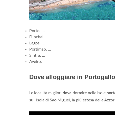
Porto. ...
Funchal. ...
Lagos. ...
Portimao. ...
Sintra. ...
Aveiro.
Dove alloggiare in Portogall
Le località migliori
dove
dormire nelle isole
port
sull'isola di Sao Miguel, la più estesa delle Azzo