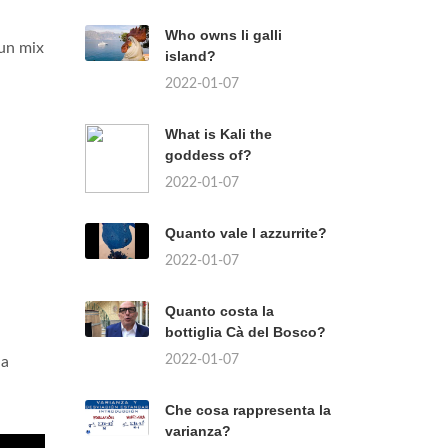
Who owns li galli
 un mix
island?
2022-01-07
What is Kali the
goddess of?
2022-01-07
Quanto vale l azzurrite?
2022-01-07
Quanto costa la
bottiglia Cà del Bosco?
2022-01-07
da
Che cosa rappresenta la
varianza?