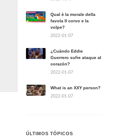
Qual è la morale della
favola Il corvo e la
volpe?
2022-01-07
¿Cuándo Eddie
Guerrero sufre ataque al
corazón?
2022-01-07
What is an XXY person?
2022-01-07
ÚLTIMOS TÓPICOS