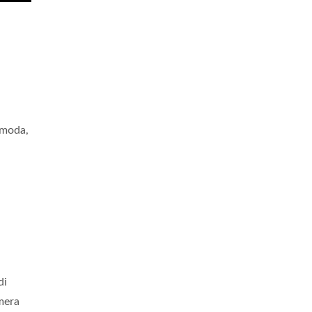
a moda,
di
mera