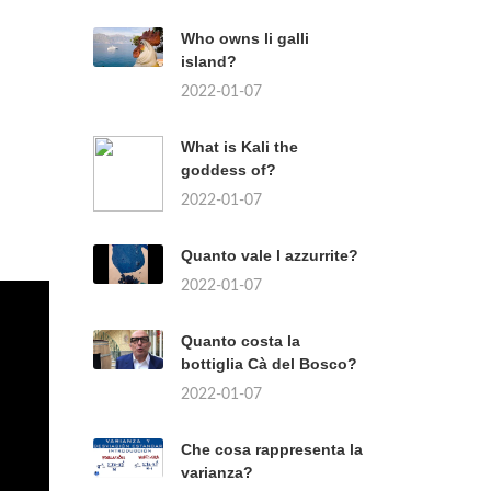
Who owns li galli
island?
2022-01-07
What is Kali the
goddess of?
2022-01-07
Quanto vale l azzurrite?
2022-01-07
Quanto costa la
bottiglia Cà del Bosco?
2022-01-07
Che cosa rappresenta la
varianza?