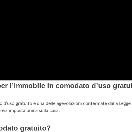
 per l’immobile in comodato d’uso gratu
o d’uso gratuito è una delle agevolazioni confermate dalla Legge 
nuova imposta unica sulla casa.
odato gratuito?