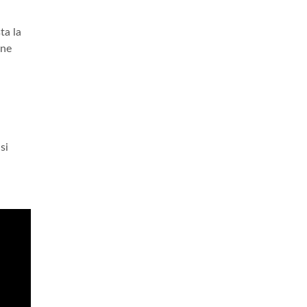
ta la
ene
si