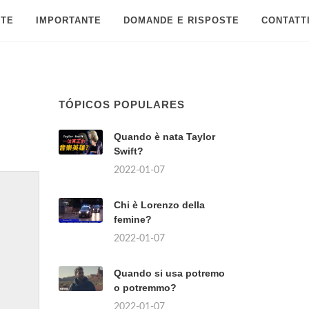
 TE
IMPORTANTE
DOMANDE E RISPOSTE
CONTATT
TÓPICOS POPULARES
Quando è nata Taylor
Swift?
2022-01-07
Chi è Lorenzo della
femine?
2022-01-07
Quando si usa potremo
o potremmo?
2022-01-07