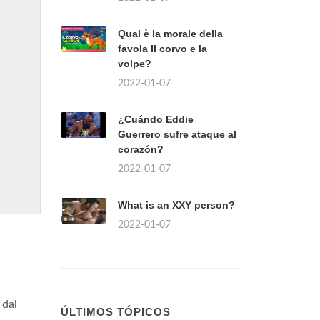
Qual è la morale della
favola Il corvo e la
volpe?
2022-01-07
¿Cuándo Eddie
Guerrero sufre ataque al
corazón?
2022-01-07
What is an XXY person?
2022-01-07
 dal
ÚLTIMOS TÓPICOS