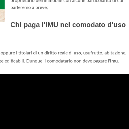
proprietario dell’immobile con alcune particolarità di cui
parleremo a breve;
Chi paga l'IMU nel comodato d'uso
oppure i titolari di un diritto reale di
uso
, usufrutto, abitazione,
aree edificabili. Dunque il comodatario non deve pagare l'
Imu
.