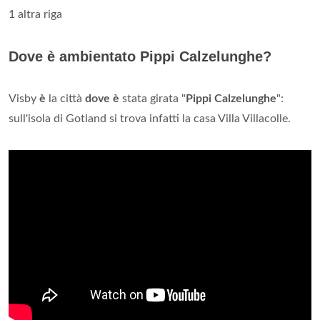
1 altra riga
Dove è ambientato Pippi Calzelunghe?
Visby
è
la città
dove è
stata girata "
Pippi Calzelunghe
":
sull'isola di Gotland si trova infatti la casa Villa Villacolle.