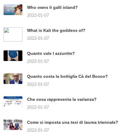
Who owns li galli island?
2022-01-07
What is Kali the goddess of?
2022-01-07
Quanto vale l azzurrite?
2022-01-07
Quanto costa la bottiglia Cà del Bosco?
2022-01-07
Che cosa rappresenta la varianza?
2022-01-07
Come si imposta una tesi di laurea triennale?
2022-01-07