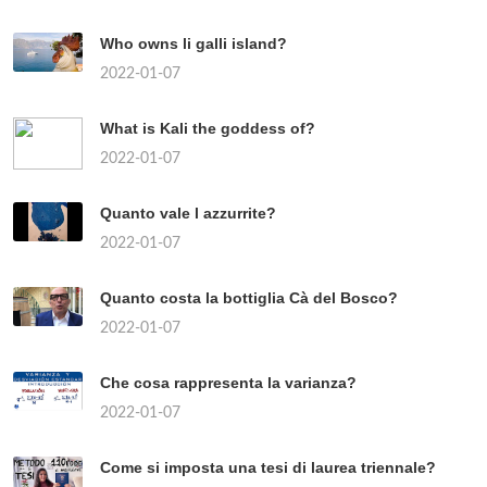
Who owns li galli island?
2022-01-07
What is Kali the goddess of?
2022-01-07
Quanto vale l azzurrite?
2022-01-07
Quanto costa la bottiglia Cà del Bosco?
2022-01-07
Che cosa rappresenta la varianza?
2022-01-07
Come si imposta una tesi di laurea triennale?