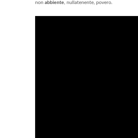
non
abbiente
, nullatenente, povero.