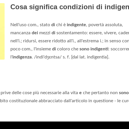
Cosa significa condizioni di indige
Nell'uso com., stato
di
chi è
indigente
, povertà assoluta,
mancanza
dei
mezzi
di
sostentamento: essere, vivere, cade
nell'i.; ridursi, essere ridotto all'i., all'estrema i.; in senso con
poco com., l'insieme
di
coloro che
sono indigenti
: soccorre
l'
indigenza
. /indi'dʒɛntsa/ s. f. [dal lat. indigentia].
rive delle cose più necessarie alla vita
e
che pertanto non
sono
to costituzionale abbracciato dall'articolo in questione - le cur