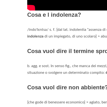
Cosa e l indolenza?
/indo'lɛntsa/ s. f. [dal lat. indolentia "assenza 
indolenza
di un impiegato, di uno scolaro] ≈ abulia
Cosa vuol dire il termine sp
b. agg. e sost. In senso fig., che manca dei mezzi
situazione o svolgere un determinato compito:
Cosa vuol dire non abbiente
[che gode di benessere economico] ≈ agiato, ben