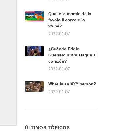
Qual è la morale della
favola Il corvo e la
volpe?
2022-01-07
¿Cuándo Eddie
Guerrero sufre ataque al
corazón?
2022-01-07
What is an XXY person?
2022-01-07
ÚLTIMOS TÓPICOS