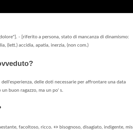
di dolore"]. - [riferito a persona, stato di mancanza di dinamismo:
, (lett.) accidia, apatia, inerzia, (non com.)
rovveduto?
, dell'esperienza, delle doti necessarie per affrontare una data
è
un buon ragazzo, ma un po' s.
?
estante, facoltoso, ricco. ↔ bisognoso, disagiato, indigente, mis