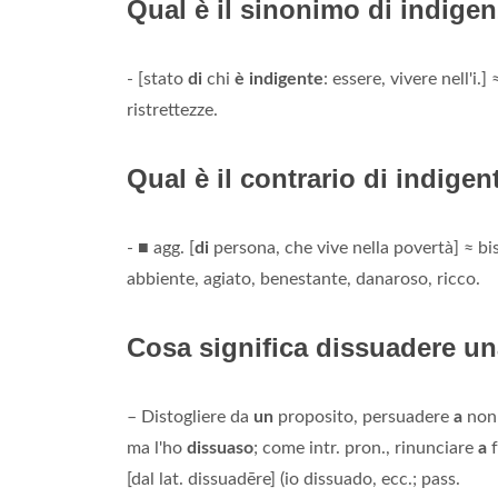
Qual è il sinonimo di indige
- [stato
di
chi
è indigente
: essere, vivere nell'i.
ristrettezze.
Qual è il contrario di indigen
- ■ agg. [
di
persona, che vive nella povertà] ≈ bi
abbiente, agiato, benestante, danaroso, ricco.
Cosa significa dissuadere u
– Distogliere da
un
proposito, persuadere
a
non
ma l'ho
dissuaso
; come intr. pron., rinunciare
a
f
[dal lat. dissuadēre] (io dissuado, ecc.; pass.