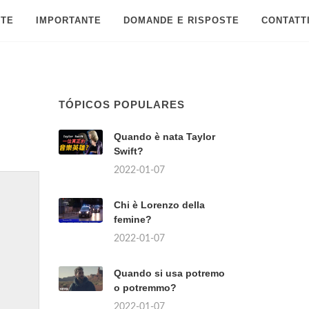
 TE
IMPORTANTE
DOMANDE E RISPOSTE
CONTATT
TÓPICOS POPULARES
Quando è nata Taylor
Swift?
2022-01-07
Chi è Lorenzo della
femine?
2022-01-07
Quando si usa potremo
o potremmo?
2022-01-07