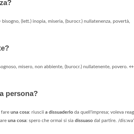
nza?
] ≈ bisogno, (lett.) inopia, miseria, (burocr.) nullatenenza, povertà,
te?
sognoso, misero, non abbiente, (burocr.) nullatenente, povero. ↔
na persona?
 fare
una cosa
: riuscii
a dissuaderlo
da quell'impresa; voleva reag
are
una cosa
: spero che ormai si sia
dissuaso
dal partire. /dis:wa