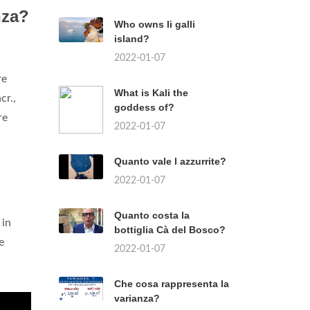
nza?
Who owns li galli
island?
2022-01-07
re
What is Kali the
cr.,
goddess of?
re
2022-01-07
Quanto vale l azzurrite?
2022-01-07
Quanto costa la
in
bottiglia Cà del Bosco?
e
2022-01-07
Che cosa rappresenta la
varianza?