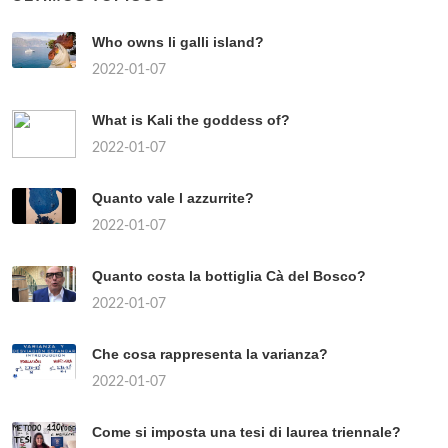
Who owns li galli island?
2022-01-07
What is Kali the goddess of?
2022-01-07
Quanto vale l azzurrite?
2022-01-07
Quanto costa la bottiglia Cà del Bosco?
2022-01-07
Che cosa rappresenta la varianza?
2022-01-07
Come si imposta una tesi di laurea triennale?