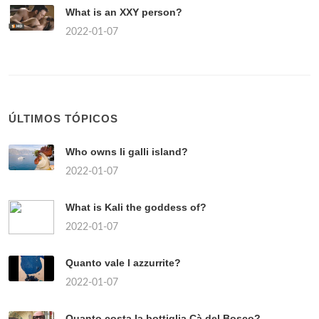
What is an XXY person?
2022-01-07
ÚLTIMOS TÓPICOS
Who owns li galli island?
2022-01-07
What is Kali the goddess of?
2022-01-07
Quanto vale l azzurrite?
2022-01-07
Quanto costa la bottiglia Cà del Bosco?