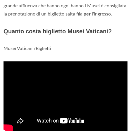
grande affluenza che hanno ogni hanno i Musei è consigliata
la prenotazione di un biglietto salta fila
per
l'ingresso.
Quanto costa biglietto Musei Vaticani?
Musei Vaticani/Biglietti