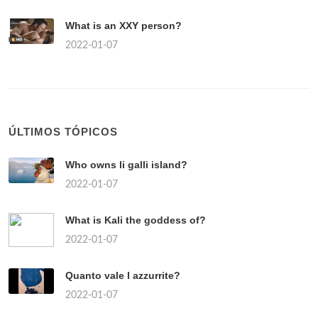
What is an XXY person?
2022-01-07
ÚLTIMOS TÓPICOS
Who owns li galli island?
2022-01-07
What is Kali the goddess of?
2022-01-07
Quanto vale l azzurrite?
2022-01-07