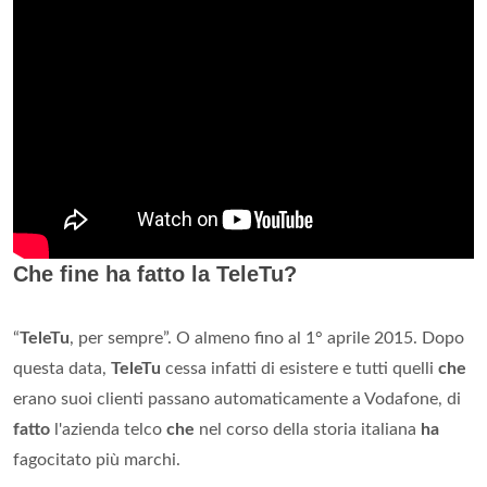
Che fine ha fatto la TeleTu?
“
TeleTu
, per sempre”. O almeno fino al 1° aprile 2015. Dopo
questa data,
TeleTu
cessa infatti di esistere e tutti quelli
che
erano suoi clienti passano automaticamente a Vodafone, di
fatto
l'azienda telco
che
nel corso della storia italiana
ha
fagocitato più marchi.