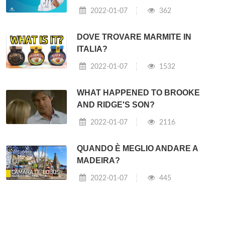
2022-01-07
362
DOVE TROVARE MARMITE IN
ITALIA?
2022-01-07
1532
WHAT HAPPENED TO BROOKE
AND RIDGE'S SON?
2022-01-07
2116
QUANDO È MEGLIO ANDARE A
MADEIRA?
2022-01-07
445