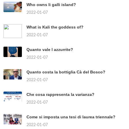
Who owns li galli island?
2022-01-07
What is Kali the goddess of?
2022-01-07
Quanto vale l azzurrite?
2022-01-07
Quanto costa la bottiglia Cà del Bosco?
2022-01-07
Che cosa rappresenta la varianza?
2022-01-07
Come si imposta una tesi di laurea triennale?
2022-01-07