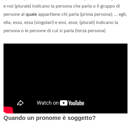
e noi (plurale) indicano la persona che parla o il gruppo di
persone al
quale
appartiene chi parla (prima persona); ... egli,
ella, esso, essa (singolari) e essi, esse, (plurali) indicano la
persona o le persone di cui si parla (terza persona).
Quando un pronome è soggetto?