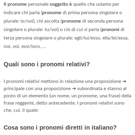
Il pronome
personale
soggetto è
quello che usiamo per
indicare chi parla (
pronome
di prima persona singolare o
plurale: io/noi), chi ascolta (
pronome
di seconda persona
singolare o plurale: tu/voi) o ciò di cui si parla (
pronomi
di
terza persona singolare o plurale: egli/lui/esso, ella/lei/essa,
noi, voi, essi/loro, ...
Quali sono i pronomi relativi?
I pronomi relativi mettono in relazione una proposizione ➔
principale con una proposizione ➔ subordinata e stanno al
posto di un elemento (un nome, un pronome, una frase) della
frase reggente, detto antecedente. I pronomi relativi sono
che, cui, il quale:
Cosa sono i pronomi diretti in italiano?