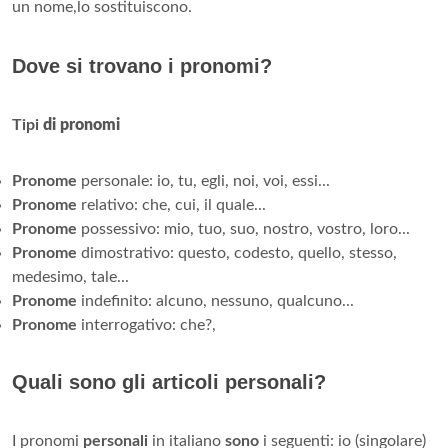
un nome,lo sostituiscono.
Dove si trovano i pronomi?
Tipi
di pronomi
Pronome
personale: io, tu, egli, noi, voi, essi...
Pronome
relativo: che, cui, il quale...
Pronome
possessivo: mio, tuo, suo, nostro, vostro, loro...
Pronome
dimostrativo: questo, codesto, quello, stesso,
medesimo, tale...
Pronome
indefinito: alcuno, nessuno, qualcuno...
Pronome
interrogativo: che?,
Quali sono gli articoli personali?
I pronomi
personali
in italiano
sono
i seguenti: io (singolare)