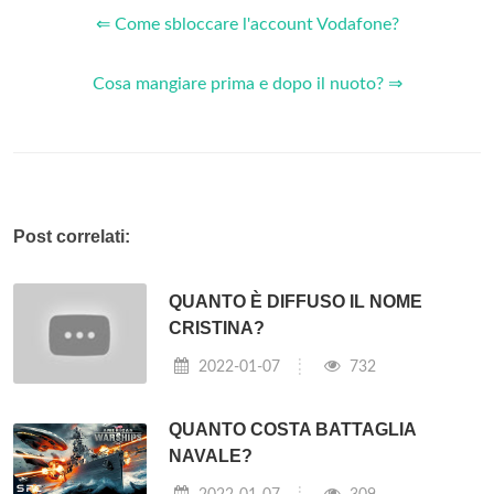
⇐ Come sbloccare l'account Vodafone?
Cosa mangiare prima e dopo il nuoto? ⇒
Post correlati:
QUANTO È DIFFUSO IL NOME
CRISTINA?
2022-01-07
732
QUANTO COSTA BATTAGLIA
NAVALE?