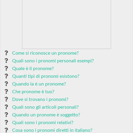
Come si riconosce un pronome?
Quali sono i pronomi personali esempi?
Quale è il pronome?
Quanti tipi di pronomi esistono?
Quando la è un pronome?
Che pronome è tuo?
Dove si trovano i pronomi?
Quali sono gli articoli personali?
Quando un pronome è soggetto?
Quali sono i pronomi relativi?
Cosa sono i pronomi diretti in italiano?