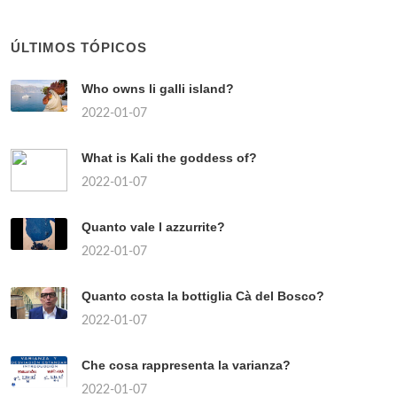
ÚLTIMOS TÓPICOS
Who owns li galli island?
2022-01-07
What is Kali the goddess of?
2022-01-07
Quanto vale l azzurrite?
2022-01-07
Quanto costa la bottiglia Cà del Bosco?
2022-01-07
Che cosa rappresenta la varianza?
2022-01-07