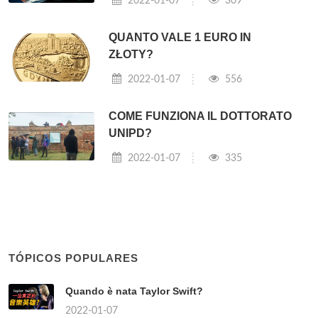
2022-01-07
309
QUANTO VALE 1 EURO IN
ZŁOTY?
2022-01-07
556
COME FUNZIONA IL DOTTORATO
UNIPD?
2022-01-07
335
TÓPICOS POPULARES
Quando è nata Taylor Swift?
2022-01-07