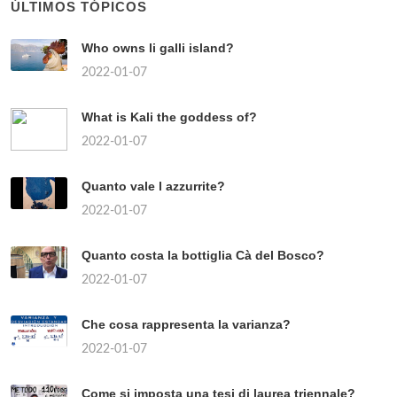
ÚLTIMOS TÓPICOS
Who owns li galli island?
2022-01-07
What is Kali the goddess of?
2022-01-07
Quanto vale l azzurrite?
2022-01-07
Quanto costa la bottiglia Cà del Bosco?
2022-01-07
Che cosa rappresenta la varianza?
2022-01-07
Come si imposta una tesi di laurea triennale?