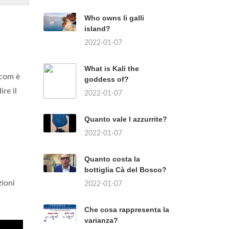
Who owns li galli
island?
2022-01-07
What is Kali the
com è
goddess of?
ire il
2022-01-07
Quanto vale l azzurrite?
2022-01-07
Quanto costa la
bottiglia Cà del Bosco?
zioni
2022-01-07
Che cosa rappresenta la
varianza?