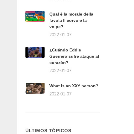
Qual è la morale della
favola Il corvo e la
volpe?
2022-01-07
¿Cuándo Eddie
Guerrero sufre ataque al
corazón?
2022-01-07
What is an XXY person?
2022-01-07
ÚLTIMOS TÓPICOS