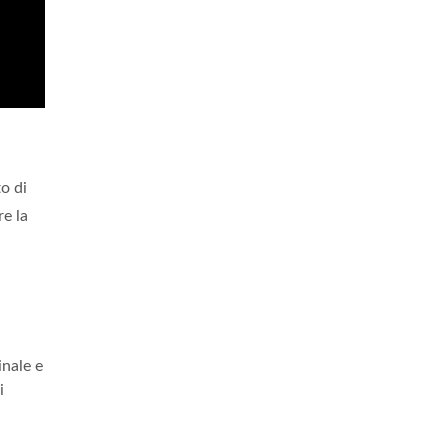
to di
re la
inale e
i