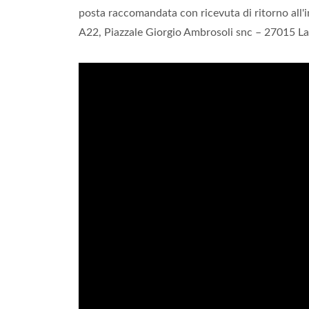
posta raccomandata con ricevuta di ritorno all'i
A22, Piazzale Giorgio Ambrosoli snc – 27015 La