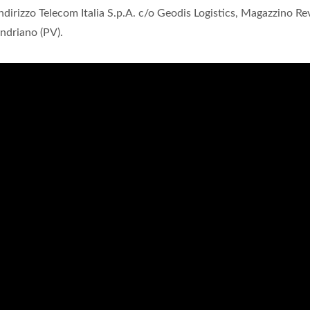
ndirizzo Telecom Italia S.p.A. c/o Geodis Logistics, Magazzino Re
ndriano (PV).