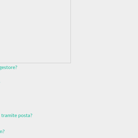
gestore?
?
 tramite posta?
em?