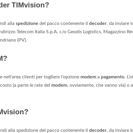
oder TIMvision?
ndi alla
spedizione
del pacco contenente il
decoder
, da inviare i
ndirizzo Telecom Italia S.p.A. c/o Geodis Logistics, Magazzino Re
ndriano (PV).
M?
 nell'area clienti per togliere l'opzione
modem
a
pagamento
. L'
 costo (a parte le rate del
modem
, ovviamente, che vanno via) o a
IMvision?
ndi alla spedizione del pacco contenente il
decoder
, da inviare i