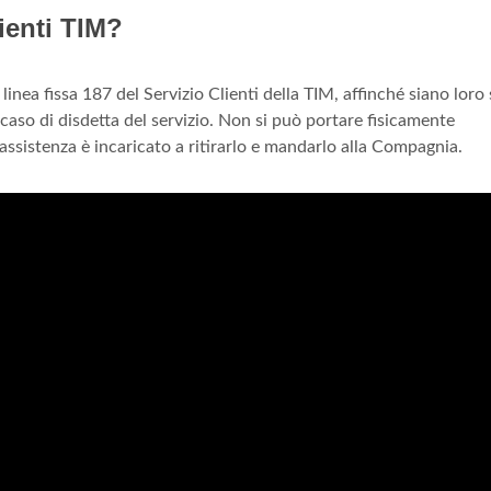
lienti TIM?
inea fissa 187 del Servizio Clienti della TIM, affinché siano loro 
caso di disdetta del servizio. Non si può portare fisicamente
ssistenza è incaricato a ritirarlo e mandarlo alla Compagnia.