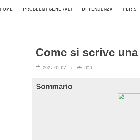
HOME
PROBLEMI GENERALI
DI TENDENZA
PER ST
Come si scrive una
2022-01-07
308
Sommario