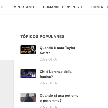
 TE
IMPORTANTE
DOMANDE E RISPOSTE
CONTATT
TÓPICOS POPULARES
Quando è nata Taylor
Swift?
2022-01-07
Chi è Lorenzo della
femine?
2022-01-07
Quando si usa potremo
o potremmo?
2022-01-07