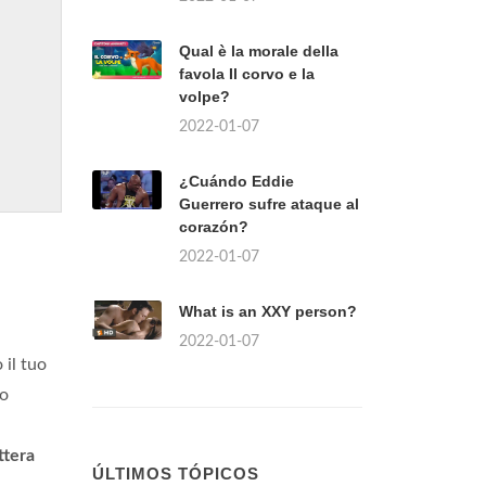
Qual è la morale della
favola Il corvo e la
volpe?
2022-01-07
¿Cuándo Eddie
Guerrero sufre ataque al
corazón?
2022-01-07
What is an XXY person?
2022-01-07
 il tuo
ao
ttera
ÚLTIMOS TÓPICOS