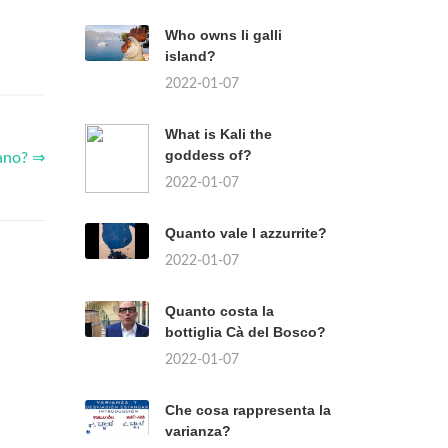
Who owns li galli
island?
2022-01-07
What is Kali the
goddess of?
ano? ⇒
2022-01-07
Quanto vale l azzurrite?
2022-01-07
Quanto costa la
bottiglia Cà del Bosco?
2022-01-07
Che cosa rappresenta la
varianza?