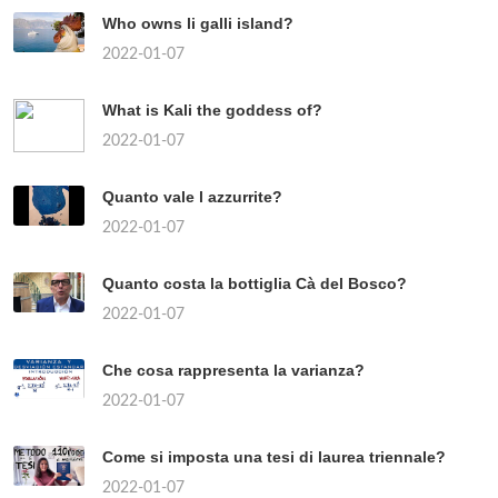
Who owns li galli island?
2022-01-07
What is Kali the goddess of?
2022-01-07
Quanto vale l azzurrite?
2022-01-07
Quanto costa la bottiglia Cà del Bosco?
2022-01-07
Che cosa rappresenta la varianza?
2022-01-07
Come si imposta una tesi di laurea triennale?
2022-01-07