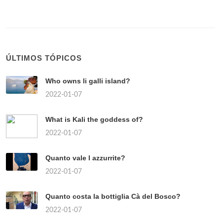
ÚLTIMOS TÓPICOS
Who owns li galli island?
2022-01-07
What is Kali the goddess of?
2022-01-07
Quanto vale l azzurrite?
2022-01-07
Quanto costa la bottiglia Cà del Bosco?
2022-01-07