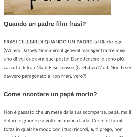
Quando un padre film frasi?
FRASI
CELEBRI DI
QUANDO UN PADRE
Ed Blackridge
(Willem Dafoe): Nominerò il general manager fra tre mesi,
uno di voi due avrà quel posto! Dane Jensen: Io sono più
cazzuto di Iron Man! Elise Jensen (Gretchen Mol): Non ti sei
davvero paragonato a Iron Man, vero?!
Come ricordare un papà morto?
Non è passato che
un
mese dalla tua scomparsa,
papà
, ma il
dolore è grande e a volte
mi
manca l'aria. Cerco di farmi
forza in qualche modo con i tuoi ricordi, e, ti prego, non