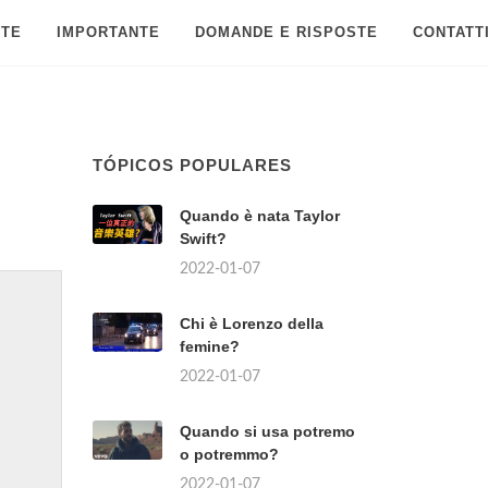
 TE
IMPORTANTE
DOMANDE E RISPOSTE
CONTATT
TÓPICOS POPULARES
Quando è nata Taylor
Swift?
2022-01-07
Chi è Lorenzo della
femine?
2022-01-07
Quando si usa potremo
o potremmo?
2022-01-07