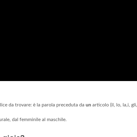
ce da trovare: è la parola preceduta da
un
articolo (il, lo, la,i, gli,
urale, dal femminile al maschile.