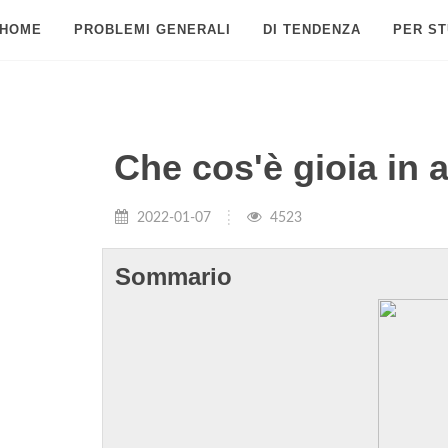
HOME
PROBLEMI GENERALI
DI TENDENZA
PER ST
Che cos'è gioia in 
2022-01-07
4523
Sommario