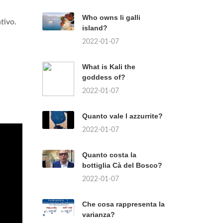
Who owns li galli
tivo.
island?
2022-01-07
What is Kali the
goddess of?
2022-01-07
Quanto vale l azzurrite?
2022-01-07
Quanto costa la
bottiglia Cà del Bosco?
2022-01-07
Che cosa rappresenta la
varianza?