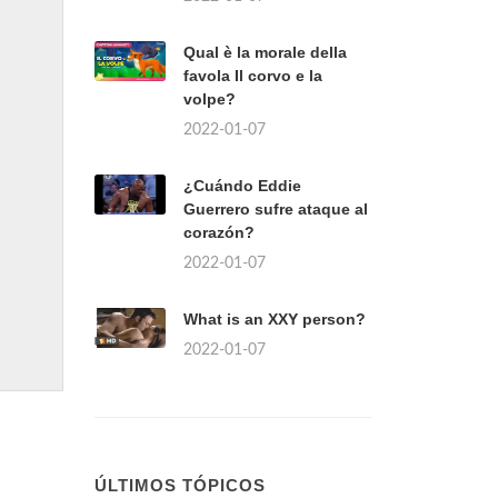
Qual è la morale della
favola Il corvo e la
volpe?
2022-01-07
¿Cuándo Eddie
Guerrero sufre ataque al
corazón?
2022-01-07
What is an XXY person?
2022-01-07
ÚLTIMOS TÓPICOS