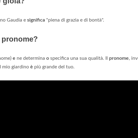
e gioia?
tino Gaudia e
significa
"piena di grazia e di bontà".
o pronome?
(nome)
e
ne determina
o
specifica una sua qualità. Il
pronome
, inv
Il mio giardino
è
più grande del tuo.