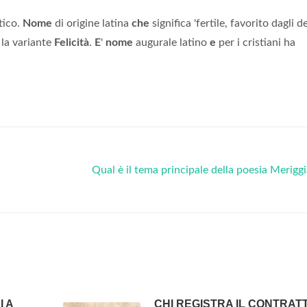
tico.
Nome
di origine latina
che
significa 'fertile, favorito dagli dei
 la variante
Felicità
.
E
'
nome
augurale latino
e
per i cristiani ha
Qual è il tema principale della poesia Merigg
 A
CHI REGISTRA IL CONTRAT