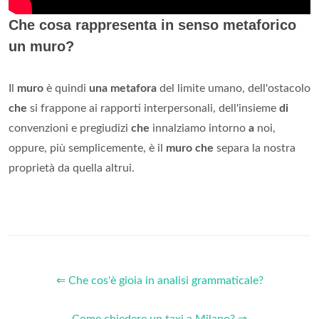
Che cosa rappresenta in senso metaforico
un muro?
Il
muro
è quindi
una metafora
del limite umano, dell'ostacolo
che
si frappone ai rapporti interpersonali, dell'insieme
di
convenzioni e pregiudizi
che
innalziamo intorno
a
noi,
oppure, più semplicemente, è il
muro che
separa la nostra
proprietà da quella altrui.
⇐ Che cos'è gioia in analisi grammaticale?
Come chiedere un taxi a Milano? ⇒