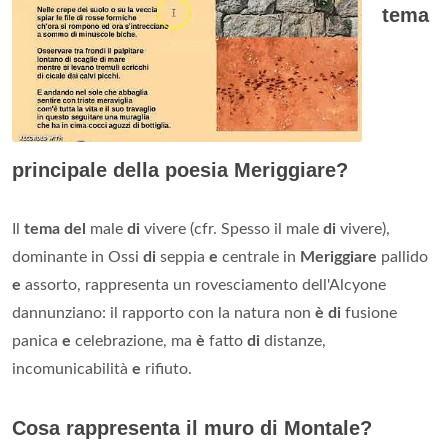
tema
principale della poesia Meriggiare?
Il
tema del
male
di
vivere (cfr. Spesso il male
di
vivere),
dominante in Ossi
di
seppia
e
centrale in
Meriggiare
pallido
e
assorto, rappresenta un rovesciamento dell'Alcyone
dannunziano: il rapporto con la natura non
è di
fusione
panica
e
celebrazione, ma
è
fatto
di
distanze,
incomunicabilità
e
rifiuto.
Cosa rappresenta il muro di Montale?