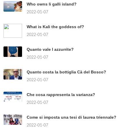
Who owns li galli island?
2022-01-07
What is Kali the goddess of?
2022-01-07
Quanto vale l azzurrite?
2022-01-07
Quanto costa la bottiglia Cà del Bosco?
2022-01-07
Che cosa rappresenta la varianza?
2022-01-07
Come si imposta una tesi di laurea triennale?
2022-01-07