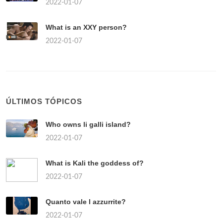
2022-01-07
What is an XXY person?
2022-01-07
ÚLTIMOS TÓPICOS
Who owns li galli island?
2022-01-07
What is Kali the goddess of?
2022-01-07
Quanto vale l azzurrite?
2022-01-07