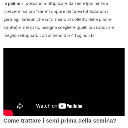
le
palme
si possono moltiplicare da seme (più lente a
crescere ma più "sane") oppure da talea (utilizzando i
germogli laterali che si formano al colletto delle piante
adulte) e, nel caso, bisogna scegliere quelli più robusti e
meglio sviluppati, con almeno 3 o 4 foglie. EB
Come trattare i semi prima della semina?