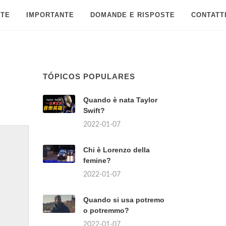
 TE
IMPORTANTE
DOMANDE E RISPOSTE
CONTATT
TÓPICOS POPULARES
Quando è nata Taylor
Swift?
2022-01-07
Chi è Lorenzo della
femine?
2022-01-07
Quando si usa potremo
o potremmo?
2022-01-07