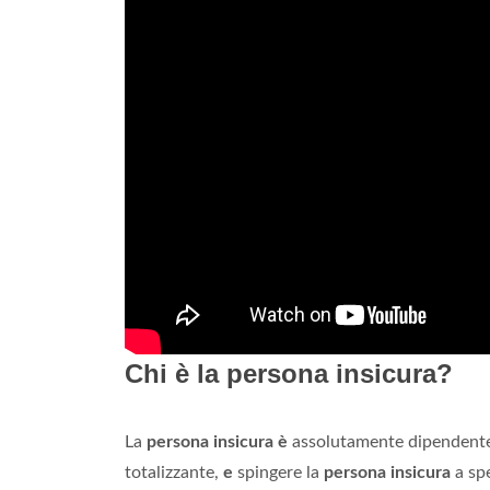
Chi è la persona insicura?
La
persona insicura è
assolutamente dipendente d
totalizzante,
e
spingere la
persona insicura
a spe