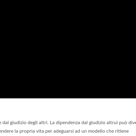
al giudizio degli altri. La dipendenza dal giudizio altrui può div
ndere la propria vita per adeguarsi ad un modello che ritiene