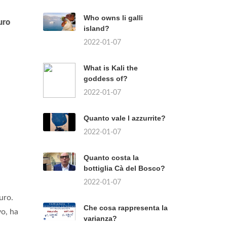
Who owns li galli
uro
island?
2022-01-07
What is Kali the
goddess of?
2022-01-07
Quanto vale l azzurrite?
2022-01-07
Quanto costa la
bottiglia Cà del Bosco?
2022-01-07
uro.
Che cosa rappresenta la
vo, ha
varianza?