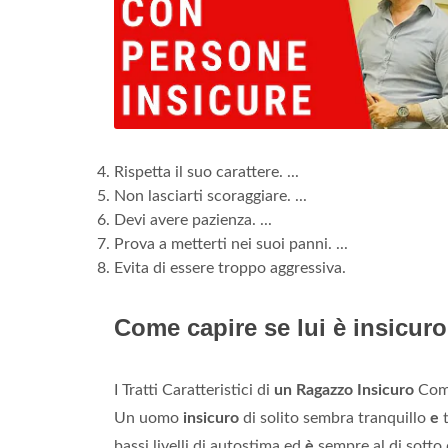
Rispetta il suo carattere. ...
Non lasciarti scoraggiare. ...
Devi avere pazienza. ...
Prova a metterti nei suoi panni. ...
Evita di essere troppo aggressiva.
Come capire se lui è insicur
I Tratti Caratteristici di
un Ragazzo Insicuro
Comb
Un uomo
insicuro
di solito sembra tranquillo
e
t
bassi livelli di autostima ed
è
sempre al di sotto 