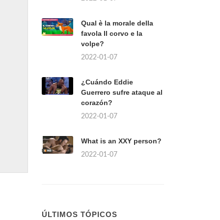
Qual è la morale della
favola Il corvo e la
volpe?
2022-01-07
¿Cuándo Eddie
Guerrero sufre ataque al
corazón?
2022-01-07
What is an XXY person?
2022-01-07
ÚLTIMOS TÓPICOS