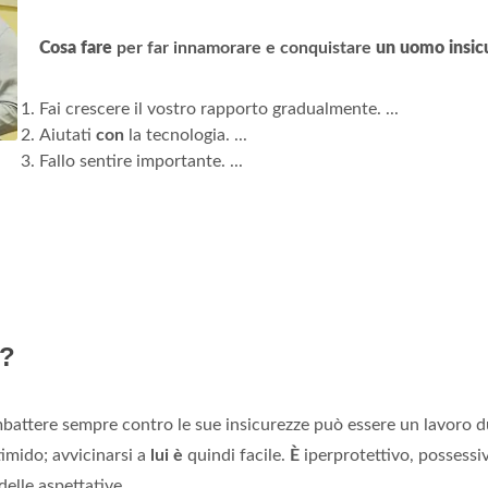
Cosa fare
per far innamorare e conquistare
un uomo insic
Fai crescere il vostro rapporto gradualmente. ...
Aiutati
con
la tecnologia. ...
Fallo sentire importante. ...
o?
attere sempre contro le sue insicurezze può essere un lavoro d
imido; avvicinarsi a
lui è
quindi facile.
È
iperprotettivo, possessi
delle aspettative.