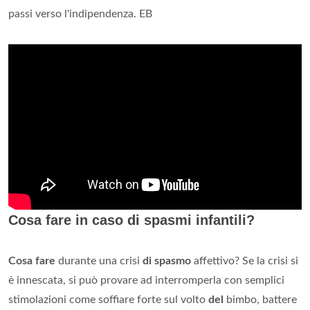
passi verso l'indipendenza. EB
Cosa fare in caso di spasmi infantili?
Cosa fare
durante una crisi
di spasmo
affettivo? Se la crisi si
è innescata, si può provare ad interromperla con semplici
stimolazioni come soffiare forte sul volto
del
bimbo, battere