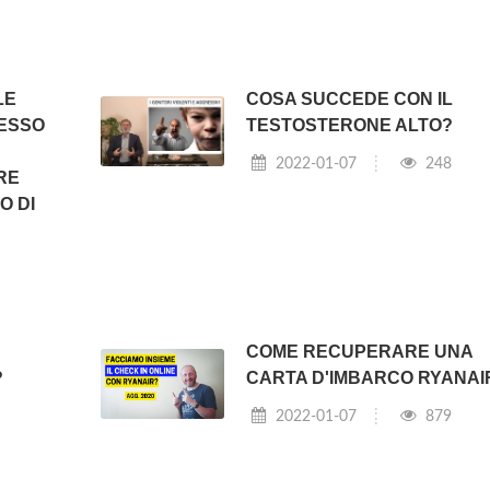
LE
COSA SUCCEDE CON IL
PESSO
TESTOSTERONE ALTO?
2022-01-07
248
RE
O DI
COME RECUPERARE UNA
?
CARTA D'IMBARCO RYANAI
2022-01-07
879