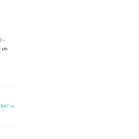
0 –
r un
 TIM? ⇒