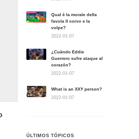
Qual è la morale della
favola Il corvo e la
volpe?
2022-01-07
¿Cuándo Eddie
Guerrero sufre ataque al
corazón?
2022-01-07
What is an XXY person?
2022-01-07
o
ÚLTIMOS TÓPICOS