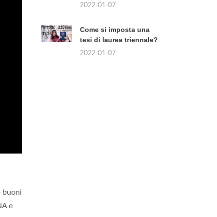
2022-01-07
Come si imposta una
tesi di laurea triennale?
2022-01-07
o buoni
NA e