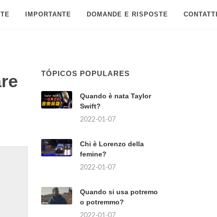
 TE
IMPORTANTE
DOMANDE E RISPOSTE
CONTATT
TÓPICOS POPULARES
are
Quando è nata Taylor
Swift?
2022-01-07
Chi è Lorenzo della
femine?
2022-01-07
Quando si usa potremo
o potremmo?
2022-01-07