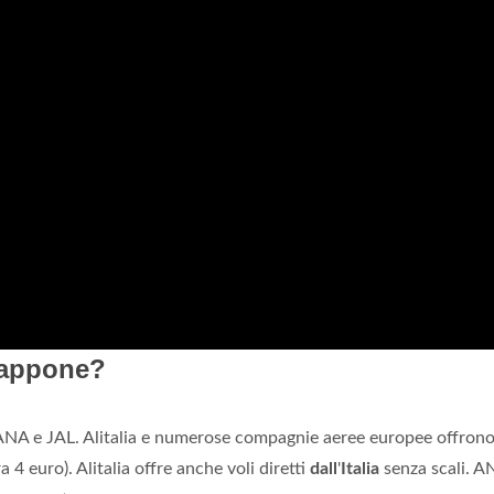
Giappone?
NA e JAL. Alitalia e numerose compagnie aeree europee offron
 4 euro). Alitalia offre anche voli diretti
dall
'
Italia
senza scali. A