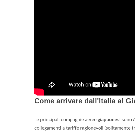
Come arrivare dall'Italia al 
Le principali compagnie aeree
giapponesi
sono A
collegamenti a tariffe ragionevoli (solitamente tra