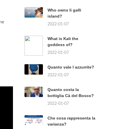
Who owns li galli
island?
one
2022-01-07
What is Kali the
goddess of?
2022-01-07
Quanto vale l azzurrite?
2022-01-07
Quanto costa la
bottiglia Cà del Bosco?
2022-01-07
Che cosa rappresenta la
varianza?