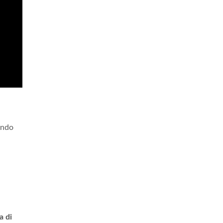
endo
a di