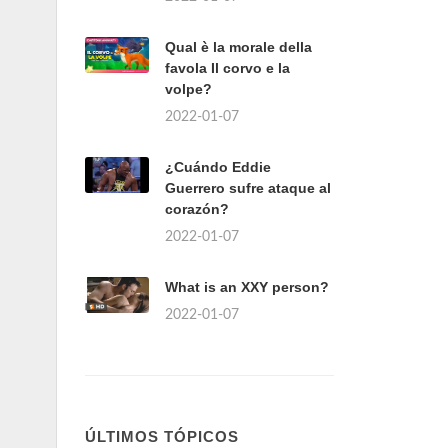
Qual è la morale della
favola Il corvo e la
volpe?
2022-01-07
¿Cuándo Eddie
Guerrero sufre ataque al
corazón?
2022-01-07
What is an XXY person?
2022-01-07
ÚLTIMOS TÓPICOS