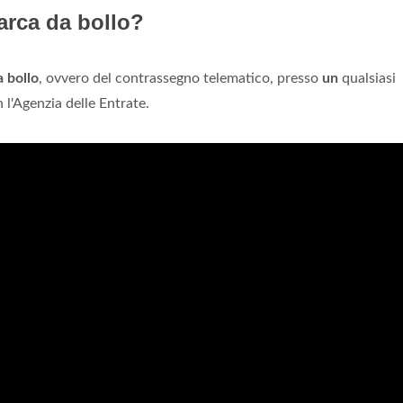
rca da bollo?
 bollo
, ovvero del contrassegno telematico, presso
un
qualsiasi
l'Agenzia delle Entrate.