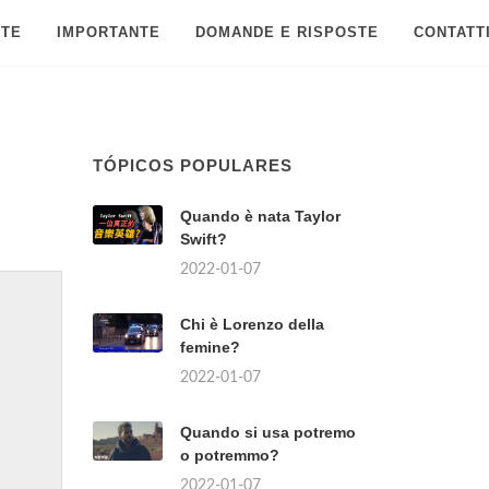
 TE
IMPORTANTE
DOMANDE E RISPOSTE
CONTATT
TÓPICOS POPULARES
Quando è nata Taylor
Swift?
2022-01-07
Chi è Lorenzo della
femine?
2022-01-07
Quando si usa potremo
o potremmo?
2022-01-07