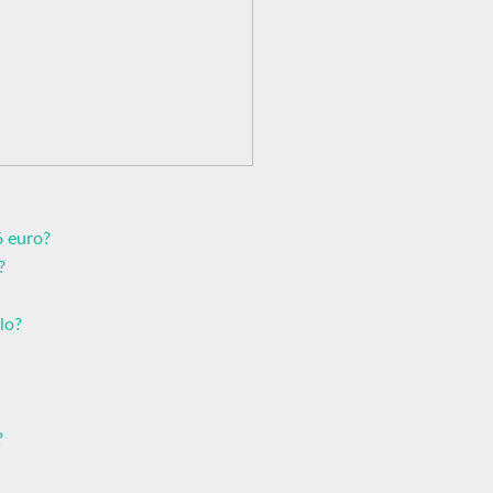
6 euro?
?
lo?
?