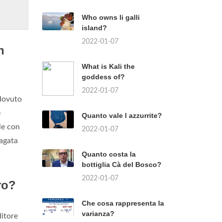
Who owns li galli
island?
2022-01-07
n
What is Kali the
goddess of?
2022-01-07
dovuto
e
Quanto vale l azzurrite?
le con
2022-01-07
pagata
Quanto costa la
bottiglia Cà del Bosco?
2022-01-07
ro?
Che cosa rappresenta la
varianza?
itore