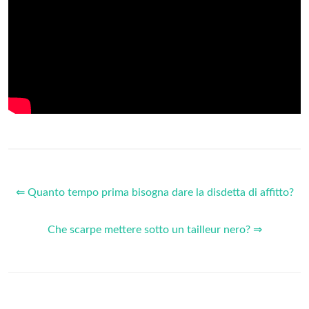
⇐ Quanto tempo prima bisogna dare la disdetta di affitto?
Che scarpe mettere sotto un tailleur nero? ⇒