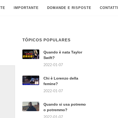
 TE
IMPORTANTE
DOMANDE E RISPOSTE
CONTATT
TÓPICOS POPULARES
Quando è nata Taylor
Swift?
2022-01-07
Chi è Lorenzo della
femine?
2022-01-07
Quando si usa potremo
o potremmo?
2022-01-07