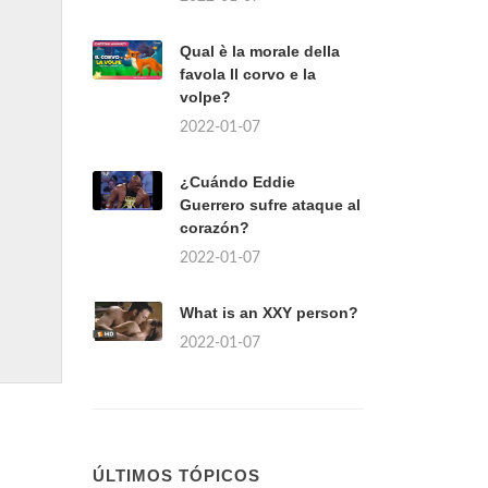
Qual è la morale della
favola Il corvo e la
volpe?
2022-01-07
¿Cuándo Eddie
Guerrero sufre ataque al
corazón?
2022-01-07
What is an XXY person?
2022-01-07
ÚLTIMOS TÓPICOS