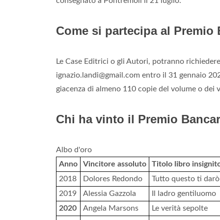
consegnato a Pontremoli il 21 luglio.
Come si partecipa al Premio 
Le Case Editrici o gli Autori, potranno richieder
ignazio.landi@gmail.com
entro il 31 gennaio 202
giacenza di almeno 110 copie del volume o dei v
Chi ha vinto il Premio Bancar
Albo d'oro
Anno
Vincitore assoluto
Titolo libro insignit
2018
Dolores Redondo
Tutto questo ti darò
2019
Alessia Gazzola
Il ladro gentiluomo
2020
Angela Marsons
Le verità sepolte