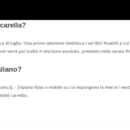
carella?
di luglio. Una prima selezione stabilisce i sei libri finalisti a cui
sti verrà poi scelto il vincitore assoluto, premiato nella serata fi
aliano?
anco]. - [ripiano fisso o mobile su cui espongono la merce i vend
ile] carretto.