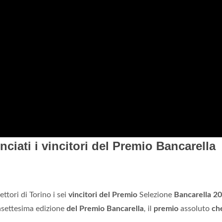
nciati i vincitori del Premio Bancarella
ettori di Torino i sei
vincitori del Premio
Selezione
Bancarella 2
asettesima edizione
del Premio Bancarella
, il
premio
assoluto
ch