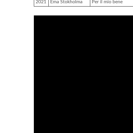
2021
Ema Stokholma
Per il mio bene