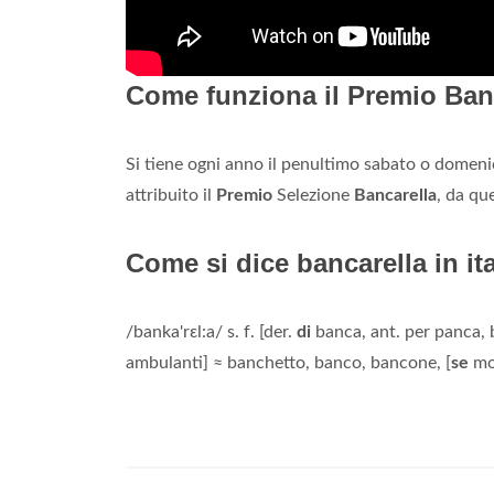
Come funziona il Premio Ban
Si tiene ogni anno il penultimo sabato o domenica 
attribuito il
Premio
Selezione
Bancarella
, da que
Come si dice bancarella in it
/banka'rɛl:a/ s. f. [der.
di
banca, ant. per panca, b
ambulanti] ≈ banchetto, banco, bancone, [
se
mob