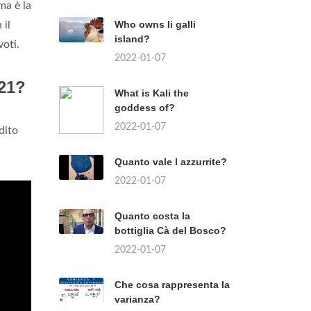
ma è la
Who owns li galli
 il
island?
oti.
2022-01-07
021?
What is Kali the
goddess of?
2022-01-07
dito
Quanto vale l azzurrite?
2022-01-07
Quanto costa la
bottiglia Cà del Bosco?
2022-01-07
Che cosa rappresenta la
varianza?