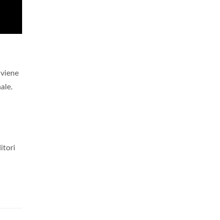
 viene
nale.
itori