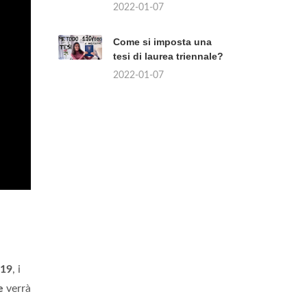
2022-01-07
Come si imposta una
tesi di laurea triennale?
2022-01-07
019
, i
e
verrà