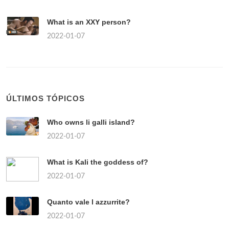
What is an XXY person?
2022-01-07
ÚLTIMOS TÓPICOS
Who owns li galli island?
2022-01-07
What is Kali the goddess of?
2022-01-07
Quanto vale l azzurrite?
2022-01-07