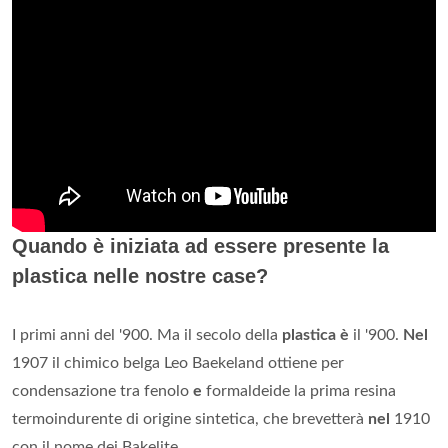
Quando è iniziata ad essere presente la
plastica nelle nostre case?
I primi anni del '900. Ma il secolo della
plastica è
il '900.
Nel
1907 il chimico belga Leo Baekeland ottiene per
condensazione tra fenolo
e
formaldeide la prima resina
termoindurente di origine sintetica, che brevetterà
nel
1910
con il nome dei Bakelite.