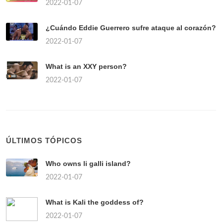
2022-01-07
¿Cuándo Eddie Guerrero sufre ataque al corazón?
2022-01-07
What is an XXY person?
2022-01-07
ÚLTIMOS TÓPICOS
Who owns li galli island?
2022-01-07
What is Kali the goddess of?
2022-01-07