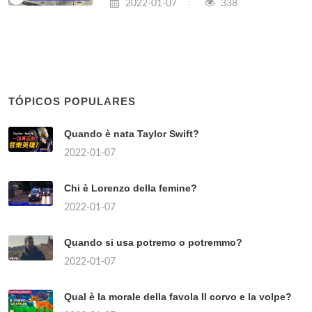
2022-01-07
338
TÓPICOS POPULARES
Quando è nata Taylor Swift?
2022-01-07
Chi è Lorenzo della femine?
2022-01-07
Quando si usa potremo o potremmo?
2022-01-07
Qual è la morale della favola Il corvo e la volpe?