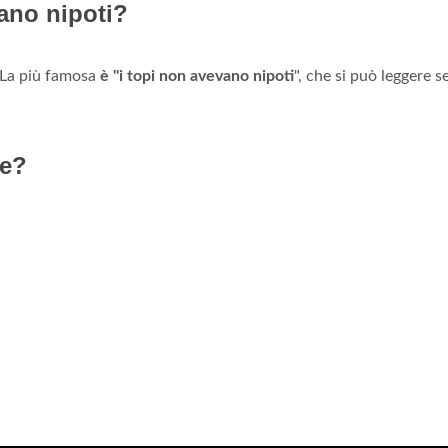
vano nipoti?
. La più famosa
è "i topi non avevano nipoti
", che si può leggere s
me?