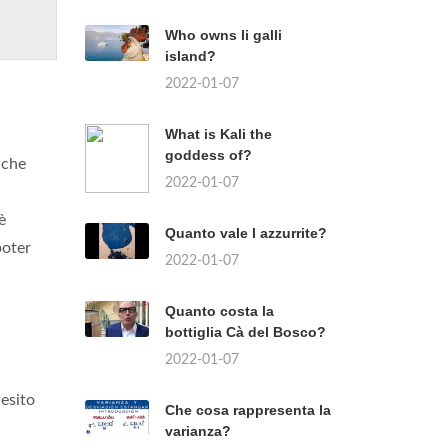
Who owns li galli
island?
2022-01-07
What is Kali the
goddess of?
nche
2022-01-07
è
Quanto vale l azzurrite?
poter
2022-01-07
Quanto costa la
bottiglia Cà del Bosco?
2022-01-07
 esito
Che cosa rappresenta la
varianza?