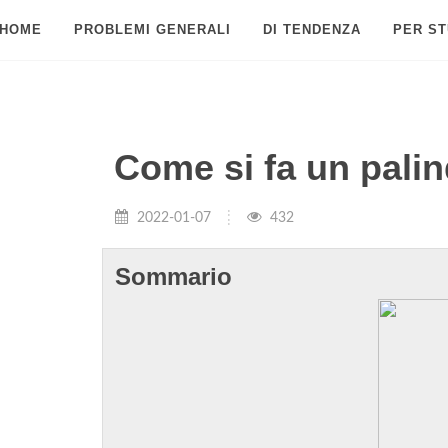
HOME
PROBLEMI GENERALI
DI TENDENZA
PER ST
Come si fa un pal
2022-01-07
432
Sommario