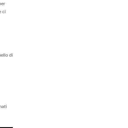
per
 ci
ello di
ati