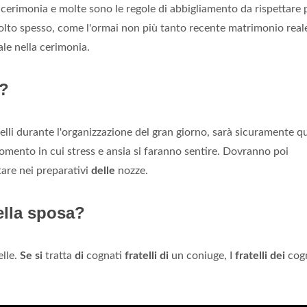
 cerimonia e molte sono le regole di abbigliamento da rispettare 
Molto spesso, come l'ormai non più tanto recente matrimonio reale
le nella cerimonia.
a?
telli durante l'organizzazione del gran giorno, sarà sicuramente qu
omento in cui stress e ansia si faranno sentire. Dovranno poi
tare nei preparativi
delle
nozze.
ella sposa?
elle.
Se si
tratta
di
cognati
fratelli di
un coniuge, I
fratelli dei
cogn