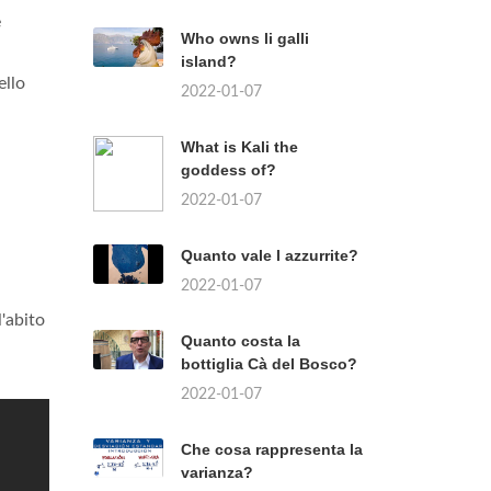
e
Who owns li galli
island?
ello
2022-01-07
What is Kali the
goddess of?
2022-01-07
Quanto vale l azzurrite?
2022-01-07
'abito
Quanto costa la
bottiglia Cà del Bosco?
2022-01-07
Che cosa rappresenta la
varianza?