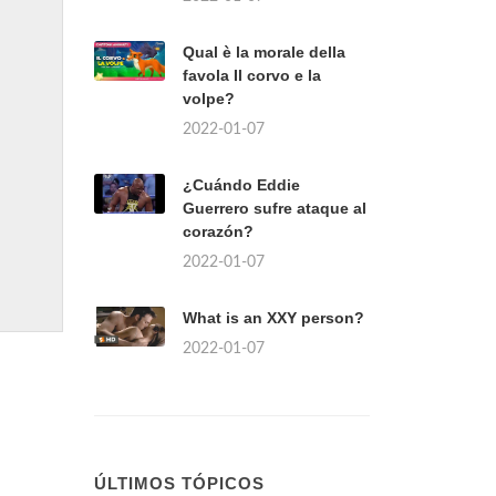
Qual è la morale della
favola Il corvo e la
volpe?
2022-01-07
¿Cuándo Eddie
Guerrero sufre ataque al
corazón?
2022-01-07
What is an XXY person?
2022-01-07
ÚLTIMOS TÓPICOS