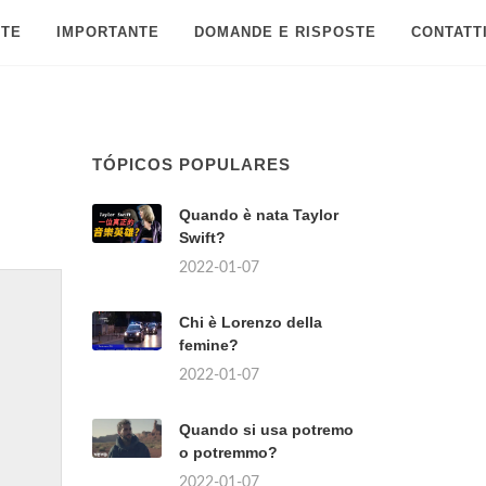
 TE
IMPORTANTE
DOMANDE E RISPOSTE
CONTATT
TÓPICOS POPULARES
Quando è nata Taylor
Swift?
2022-01-07
Chi è Lorenzo della
femine?
2022-01-07
Quando si usa potremo
o potremmo?
2022-01-07