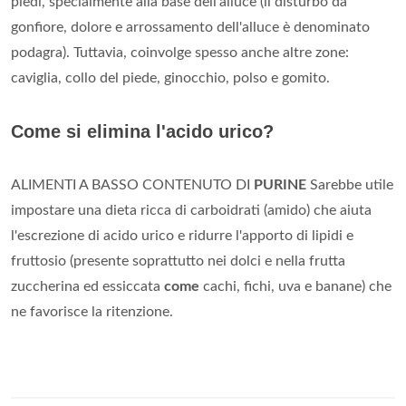
piedi, specialmente alla base dell'alluce (il disturbo da
gonfiore, dolore e arrossamento dell'alluce è denominato
podagra). Tuttavia, coinvolge spesso anche altre zone:
caviglia, collo del piede, ginocchio, polso e gomito.
Come si elimina l'acido urico?
ALIMENTI A BASSO CONTENUTO DI
PURINE
Sarebbe utile
impostare una dieta ricca di carboidrati (amido) che aiuta
l'escrezione di acido urico e ridurre l'apporto di lipidi e
fruttosio (presente soprattutto nei dolci e nella frutta
zuccherina ed essiccata
come
cachi, fichi, uva e banane) che
ne favorisce la ritenzione.