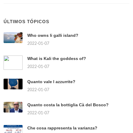
ÚLTIMOS TÓPICOS
Who owns li galli island?
2022-01-07
What is Kali the goddess of?
2022-01-07
Quanto vale l azzurrite?
2022-01-07
Quanto costa la bottiglia Cà del Bosco?
2022-01-07
Che cosa rappresenta la varianza?