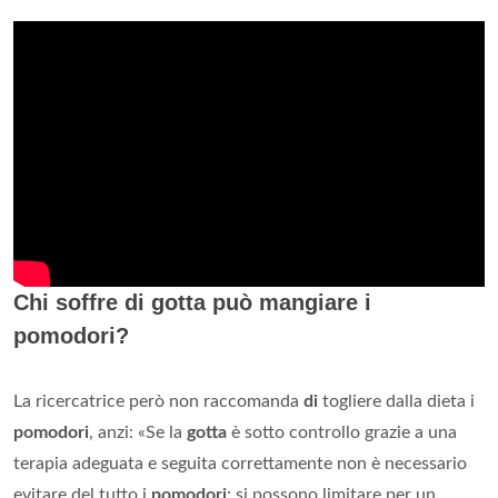
Chi soffre di gotta può mangiare i
pomodori?
La ricercatrice però non raccomanda
di
togliere dalla dieta i
pomodori
, anzi: «Se la
gotta
è sotto controllo grazie a una
terapia adeguata e seguita correttamente non è necessario
evitare del tutto i
pomodori
: si possono limitare per un