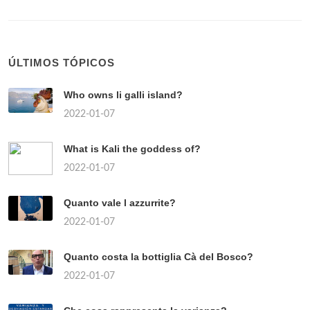
ÚLTIMOS TÓPICOS
Who owns li galli island?
2022-01-07
What is Kali the goddess of?
2022-01-07
Quanto vale l azzurrite?
2022-01-07
Quanto costa la bottiglia Cà del Bosco?
2022-01-07